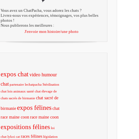
Vous avez un ChatPacha, vous adorez les chats ?
Livrez-nous vos expériences, témoignages, vos plus belles
photos !
Nous publierons les meilleures :
J'envoie mon histoire/une photo
expos chat
video humour
chat
partenaire lechatpacha
Stérilisation
chat
lois animaux
santé chat
élevage de
chat sacré de
chats sacrés de birmanie
expos félines
birmanie
chat
race maine coon
race maine coon
expositions félines
loi
races félines
chat
lykoi cat
législation