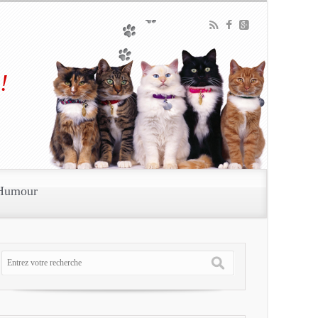
!
Humour