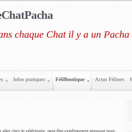
eChatPacha
ns chaque Chat il y a un Pacha 
es
Infos pratiques
FéliBoutique
Actus Félines
r aller chez le vétérinaire, peut être extrêmement stressant pour