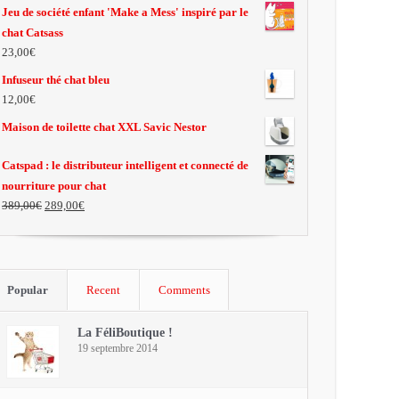
Jeu de société enfant 'Make a Mess' inspiré par le
chat Catsass
23,00€
Infuseur thé chat bleu
12,00€
Maison de toilette chat XXL Savic Nestor
Catspad : le distributeur intelligent et connecté de
nourriture pour chat
389,00€
289,00€
Popular
Recent
Comments
La FéliBoutique !
19 septembre 2014