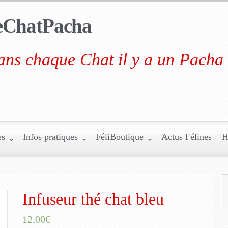
eChatPacha
ns chaque Chat il y a un Pacha 
es
Infos pratiques
FéliBoutique
Actus Félines
H
Infuseur thé chat bleu
12,00€