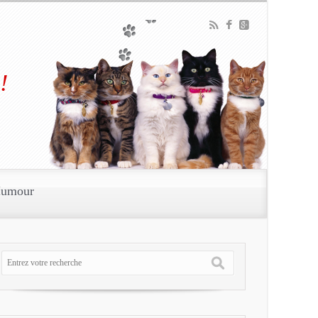
!
umour