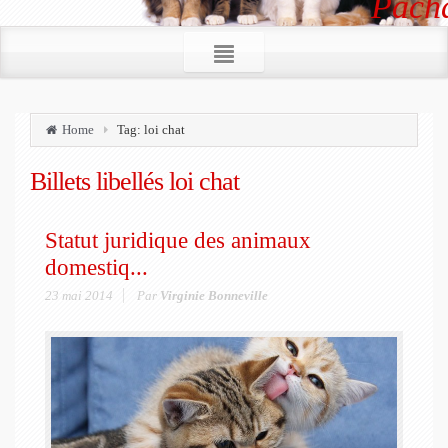
Pacha
Home
Tag: loi chat
Billets libellés
loi chat
Statut juridique des animaux
domestiq...
23 mai 2014
Par
Virginie Bonneville