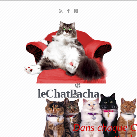
leChatPacha
Dans chaque Ch