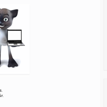
s.
r.