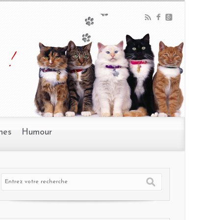
 !
nes
Humour