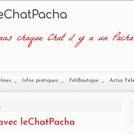
leChatPacha
ns chaque Chat il y a un Pacha
élines
Infos pratiques
FéliBoutique
Actus Féli
a
 avec leChatPacha