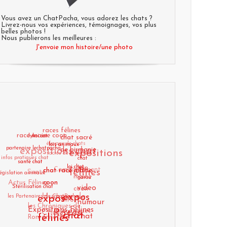
Vous avez un ChatPacha, vous adorez les chats ?
Livrez-nous vos expériences, témoignages, vos plus
belles photos !
Nous publierons les meilleures :
J'envoie mon histoire/une photo
races félines
race maine coon
lykoi cat
chat sacré
élevage de chats
expositions
partenaire lechatpacha
lois animaux
expositions
sacrés de birmanie
de birmanie
infos pratiques chat
chat
chat
santé chat
Comportement
Santé
félines
loup
législation animaux
loi chat
chat race maine
maine
Actus Félines
garou
coon
Stérilisation chat
coon
video
Humour de
les Partenaires du ChatPacha
expos
expos félines
Infos
humour
les Chroniques de
Chat
Expositions Félines
pratiques
Races
Ronronnette
chat
chat