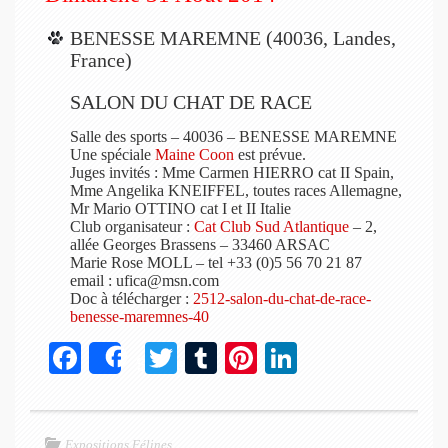
BENESSE MAREMNE (40036, Landes,
France)
SALON DU CHAT DE RACE
Salle des sports – 40036 – BENESSE MAREMNE
Une spéciale
Maine Coon
est prévue.
Juges invités : Mme Carmen HIERRO cat II Spain,
Mme Angelika KNEIFFEL, toutes races Allemagne,
Mr Mario OTTINO cat I et II Italie
Club organisateur :
Cat Club Sud Atlantique
– 2,
allée Georges Brassens – 33460 ARSAC
Marie Rose MOLL – tel +33 (0)5 56 70 21 87
email : ufica@msn.com
Doc à télécharger :
2512-salon-du-chat-de-race-
benesse-maremnes-40
Fa
T
T
Pi
Li
Share
ce
wi
u
nt
nk
bo
tte
m
er
ed
Expositions Félines