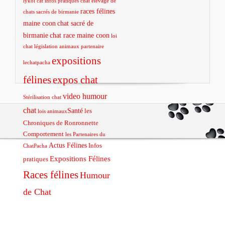
lykoi cat
infos pratiques chat
élevage de
races félines
chats sacrés de birmanie
maine coon
chat sacré de
birmanie
chat race maine coon
loi
chat
législation animaux
partenaire
expositions
lechatpacha
félines
expos chat
video humour
Stérilisation chat
chat
Santé
les
lois animaux
Chroniques de Ronronnette
Comportement
les Partenaires du
Actus Félines
Infos
ChatPacha
Expositions Félines
pratiques
Races félines
Humour
de Chat