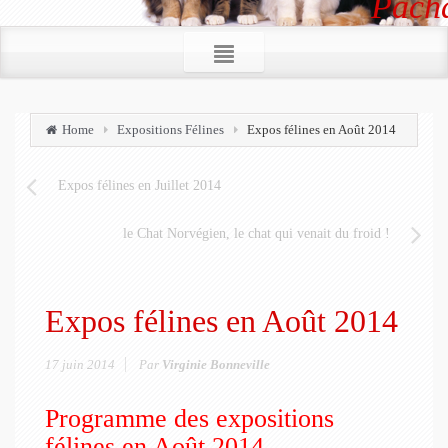
Pacha
Home
Expositions Félines
Expos félines en Août 2014
Expos félines en Juillet 2014
le Chat Norvégien, le chat qui venait du froid !
Expos félines en Août 2014
17 juin 2014
Par
Virginie Bonneville
Programme des expositions
félines en Août 2014