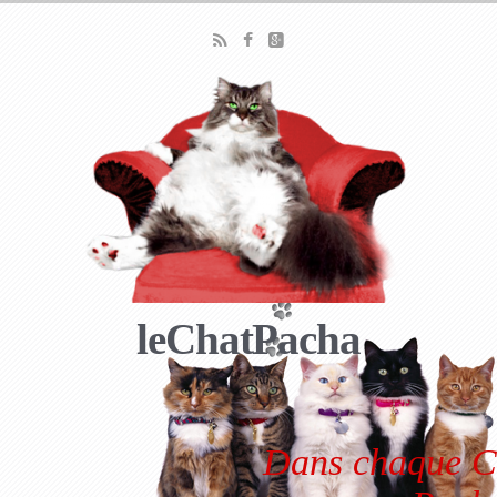
leChatPacha
Dans chaque Ch