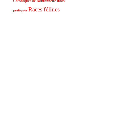
Chroniques de Ronronnette
Infos
Races félines
pratiques