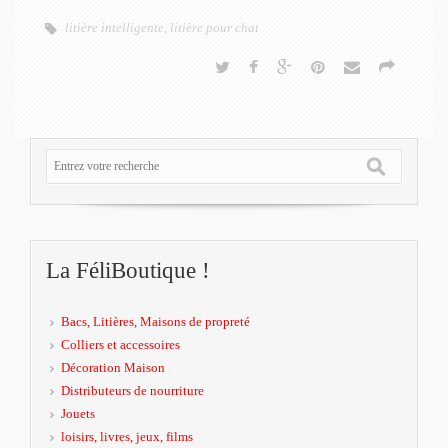
r
t
litière intelligente
,
litière pour chat
La FéliBoutique !
Bacs, Litières, Maisons de propreté
Colliers et accessoires
Décoration Maison
Distributeurs de nourriture
Jouets
loisirs, livres, jeux, films