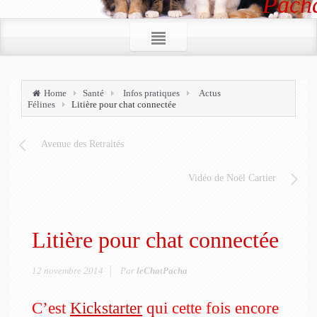
Pacha
Home
Santé
Infos pratiques
Actus
Félines
Litière pour chat connectée
Avenue des Retraités
Vidéo de Noël Cartier
Litière pour chat connectée
12 novembre 2014
Par
leChatPacha
C’est
Kickstarter
qui cette fois encore