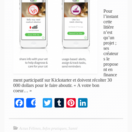
Pour
l’instant
cette
litière
n’est
qu’un
projet ;
ses
créateur
s le
propose
nt en
finance
ment participatif sur Kickstarter et doivent récolter 30
000 dollars pour le faire aboutir. « A votre bon
coeur… »
Fa
T
T
Pi
Li
Share
ce
wi
u
nt
nk
bo
tte
m
er
ed
ok
r
bl
es
In
Actus Félines
,
Infos pratiques
,
Santé