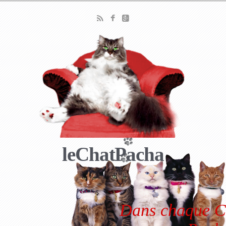
leChatPacha
Dans chaque Ch