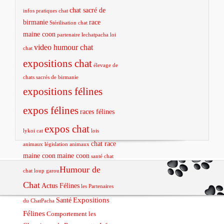
chat sacré de
infos pratiques chat
birmanie
race
Stérilisation chat
maine coon
partenaire lechatpacha
loi
video humour chat
chat
expositions chat
élevage de
chats sacrés de birmanie
expositions félines
expos félines
races félines
expos chat
lykoi cat
lois
chat race
animaux
législation animaux
maine coon
maine coon
santé chat
Humour de
chat loup garou
Chat
Actus Félines
les Partenaires
Expositions
Santé
du ChatPacha
Félines
Comportement
les