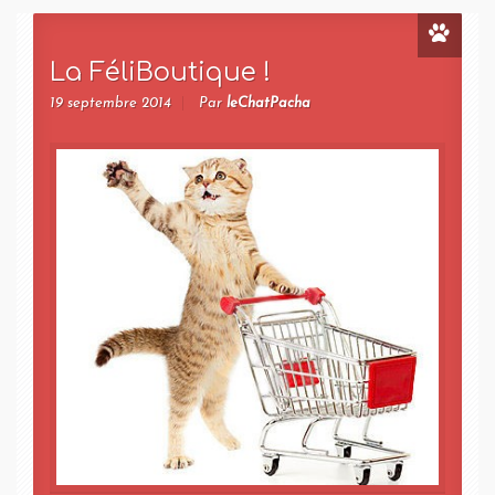
La FéliBoutique !
19 septembre 2014
Par
leChatPacha