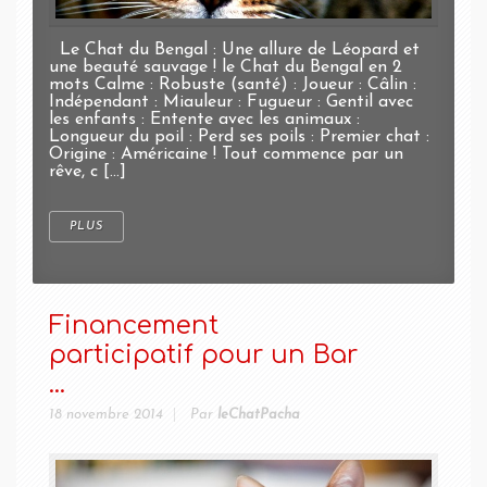
Le Chat du Bengal : Une allure de Léopard et
une beauté sauvage ! le Chat du Bengal en 2
mots Calme : Robuste (santé) : Joueur : Câlin :
Indépendant : Miauleur : Fugueur : Gentil avec
les enfants : Entente avec les animaux :
Longueur du poil : Perd ses poils : Premier chat :
Origine : Américaine ! Tout commence par un
rêve, c [...]
PLUS
Financement
participatif pour un Bar
...
18 novembre 2014
Par
leChatPacha