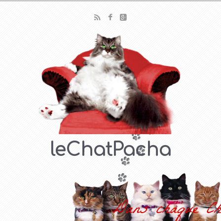
leChatPacha
Dans chaque Ch