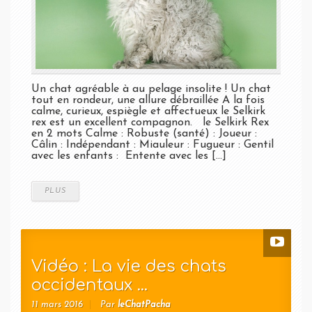
Un chat agréable à au pelage insolite ! Un chat
tout en rondeur, une allure débraillée A la fois
calme, curieux, espiègle et affectueux le Selkirk
rex est un excellent compagnon. le Selkirk Rex
en 2 mots Calme : Robuste (santé) : Joueur :
Câlin : Indépendant : Miauleur : Fugueur : Gentil
avec les enfants : Entente avec les [...]
PLUS
Vidéo : La vie des chats
occidentaux ...
11 mars 2016
Par
leChatPacha