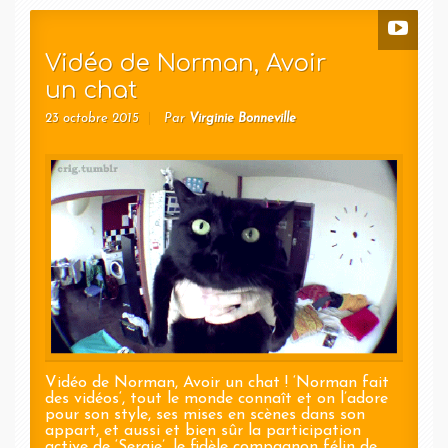
Vidéo de Norman, Avoir
un chat
23 octobre 2015
Par
Virginie Bonneville
Vidéo de Norman, Avoir un chat ! ‘Norman fait
des vidéos‘, tout le monde connaît et on l’adore
pour son style, ses mises en scènes dans son
appart, et aussi et bien sûr la participation
active de ‘Sergie’, le fidèle compagnon félin de