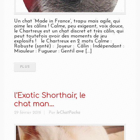
Un chat ‘Made in France’, trapu mais agile, qui
aime les câlins ! Calme, peu exigeant, voix douce,
le Chartreux est un chat discret et très câlin, qui
peut toutefois avoir des moments de jeu
explosifs ! le Chartreux en 2 mots Calme :
Robuste (santé) : Joueur : Câlin : Indépendant :
Miauleur : Fugueur : Gentil ave [...]
PLUS
l’Exotic Shorthair, le
chat man...
29 février 2016
Par
leChatPacha