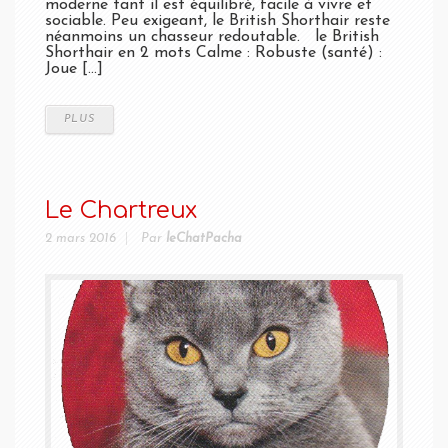
moderne tant il est équilibré, facile à vivre et
sociable. Peu exigeant, le British Shorthair reste
néanmoins un chasseur redoutable. le British
Shorthair en 2 mots Calme : Robuste (santé) :
Joue [...]
PLUS
Le Chartreux
2 mars 2016
Par
leChatPacha