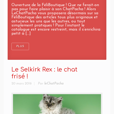
Ouverture de la FéliBoutique ! Que ne ferait-on
pas pour faire plaisir à son ChatPacha ! Alors
LeChatPacha vous proposera désormais sur sa
FéliBoutique des articles tous plus originaux et
astucieux les uns que les autres, ou tout
simplement pratiques ! Pour l’instant le
catalogue est encore restreint, mais il s’enrichira
petit à [...]
PLUS
Le Selkirk Rex : le chat
frisé !
20 mars 2016
Par
leChatPacha