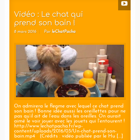
Vidéo : Le chat qui
prend son bain !
8 mars 2016
Par
leChatPacha
On admirera le flegme avec lequel ce chat prend
son bain ! Bonne idée aussi les oreillettes pour ne
pas qu’il ait de l’eau dans les oreilles. On aurait
aimé le voir jouer avec les jouets qui l’entourent !
http://www.lechatpacha.fr/wp-
content/uploads/2016/03/Un-chat-prend-son-
bain.mp4 (Crédits : vidéo publiée par le Hu [...]