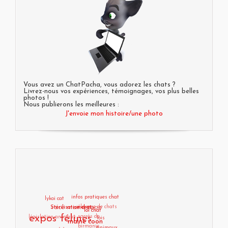
Vous avez un ChatPacha, vous adorez les chats ?
Livrez-nous vos expériences, témoignages, vos plus belles
photos !
Nous publierons les meilleures :
J'envoie mon histoire/une photo
lykoi cat
race maine coon
infos pratiques
élevage de
législation animaux
chat
Stérilisation chat
expos félines
chats sacrés
Humour de
loi chat
lois
de birmanie
Infos pratiques