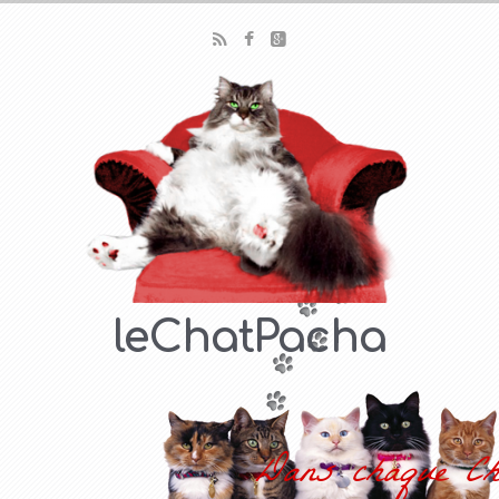
leChatPacha
Dans chaque Ch