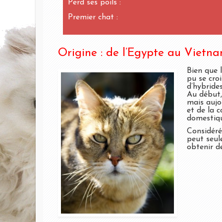
Perd ses poils :
Premier chat :
Origine : de l’Egypte au Vietna
Bien que 
pu se cro
d’hybride
Au début, 
mais aujou
et de la c
domestiqu
Considéré
peut seul
obtenir de