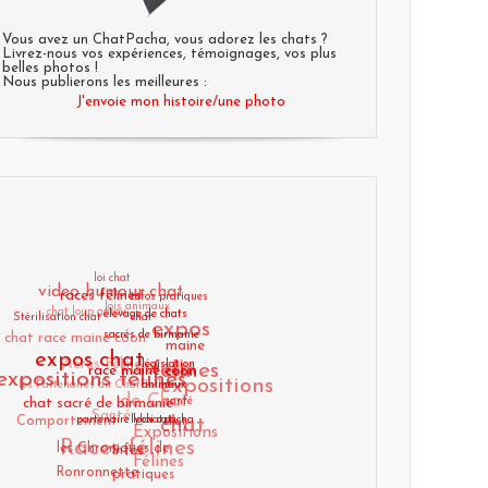
Vous avez un ChatPacha, vous adorez les chats ?
Livrez-nous vos expériences, témoignages, vos plus
belles photos !
Nous publierons les meilleures :
J'envoie mon histoire/une photo
loi chat
video humour chat
chat loup garou
lois animaux
races félines
infos
Stérilisation chat
chat race maine coon
expos
pratiques chat
élevage de chats
Actus Félines
sacrés de birmanie
Humour
maine
expos chat
expositions félines
les Partenaires du ChatPacha
félines
expositions
législation
coon
race maine coon
de Chat
Santé
chat sacré de birmanie
animaux
Comportement
santé
chat
Expositions
Races félines
partenaire lechatpacha
chat
lykoi cat
les Chroniques de
Infos pratiques
Félines
Ronronnette