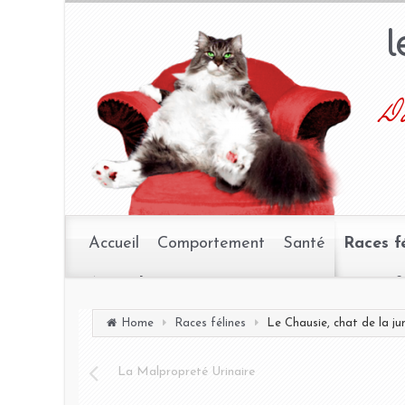
Da
Accueil
Comportement
Santé
Races f
Home
Races félines
Le Chausie, chat de la ju
La Malpropreté Urinaire