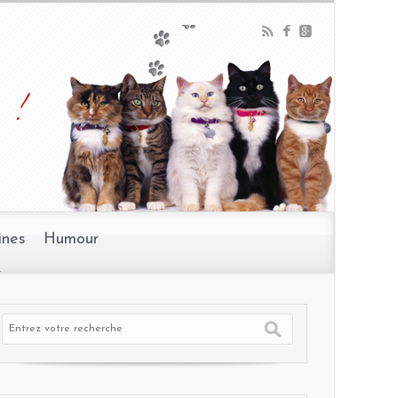
 !
ines
Humour