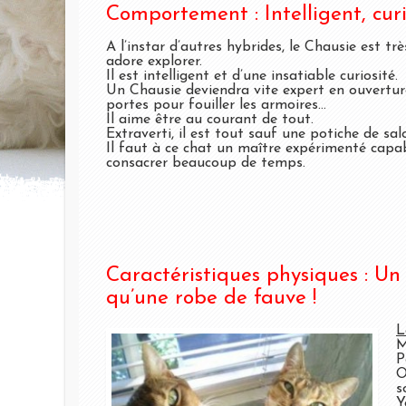
Comportement : Intelligent, curie
A l’instar d’autres hybrides, le Chausie est trè
adore explorer.
Il est intelligent et d’une insatiable curiosité.
Un Chausie deviendra vite expert en ouvertur
portes pour fouiller les armoires…
Il aime être au courant de tout.
Extraverti, il est tout sauf une potiche de sal
Il faut à ce chat un maître expérimenté capab
consacrer beaucoup de temps.
Caractéristiques physiques : Un 
qu’une robe de fauve !
L
M
P
O
s
Y