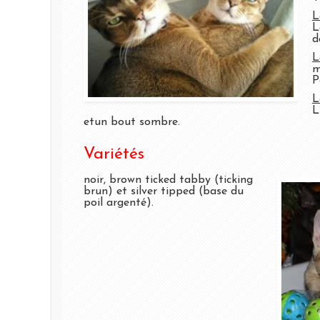
L
L
d
L
m
P
L
L
etun bout sombre.
Variétés
noir, brown ticked tabby (ticking
brun) et silver tipped (base du
poil argenté).