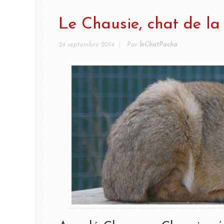
Le Chausie, chat de la
24 septembre 2014
Par
leChatPacha