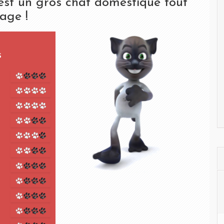
est un gros chat domestique tout
age !
s