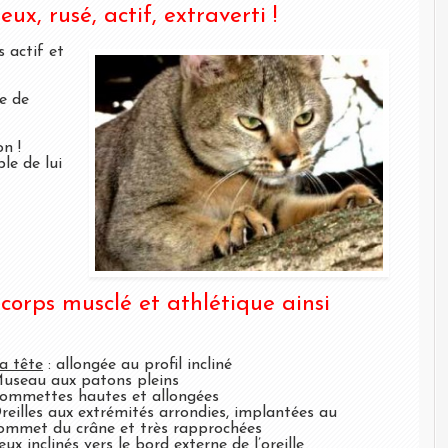
ux, rusé, actif, extraverti !
s actif et
e de
on !
le de lui
corps musclé et athlétique ainsi
a tête
: allongée au profil incliné
useau aux patons pleins
ommettes hautes et allongées
reilles aux extrémités arrondies, implantées au
ommet du crâne et très rapprochées
eux inclinés vers le bord externe de l’oreille