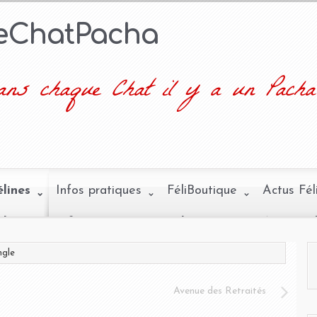
leChatPacha
ns chaque Chat il y a un Pacha
élines
Infos pratiques
FéliBoutique
Actus Fél
ngle
Avenue des Retraités