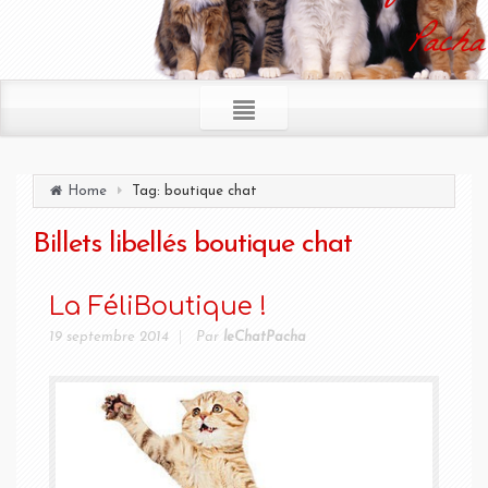
Pacha
Home
Tag: boutique chat
Billets libellés
boutique chat
La FéliBoutique !
19 septembre 2014
Par
leChatPacha