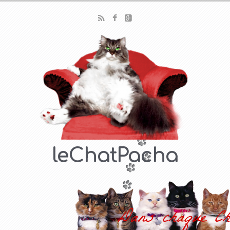
leChatPacha
Dans chaque Ch