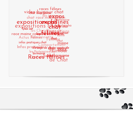
races félines
video humour chat
chat loup garou
lois animaux
chat race maine coon
expos
expositions félines
partenaire
expos
expositions chat
lechatpacha
chat
loi chat
les Chroniques de
lykoi cat
Expositions
race maine coon
félines
Stérilisation
Actus Félines
Ronronnette
santé
législation animaux
Félines
chat
chat
infos pratiques chat
Comportement
maine
Infos pratiques
élevage de chats sacrés de
chat sacré
Humour
les Partenaires du
coon
birmanie
Races félines
Santé
ChatPacha
de birmanie
de Chat