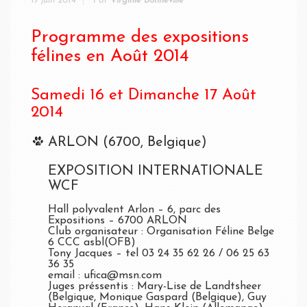
17 juin 2014
Par
Virginie Bonneville
Programme des expositions
félines en Août 2014
Samedi 16 et Dimanche 17 Août
2014
ARLON (6700, Belgique)
EXPOSITION INTERNATIONALE
WCF
Hall polyvalent Arlon – 6, parc des
Expositions – 6700 ARLON
Club organisateur : Organisation Féline Belge
6 CCC asbl(OFB)
Tony Jacques – tel 03 24 35 62 26 / 06 25 63
36 35
email : ufica@msn.com
Juges préssentis : Mary-Lise de Landtsheer
(Belgique, Monique Gaspard (Belgique), Guy