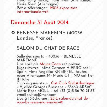
Heranval (France), Hans Klein (Allemange),
Heike Klein (Allemagne)
Pdf à télécharger :
2506-exposition-
internationale-wcf-
Dimanche 31 Août 2014
BENESSE MAREMNE (40036,
Landes, France)
SALON DU CHAT DE RACE
Salle des sports – 40036 – BENESSE
MAREMNE
Une spéciale
Maine Coon
est prévue.
Juges invités : Mme Carmen HIERRO cat II
Spain, Mme Angelika KNEIFFEL, toutes
races Allemagne, Mr Mario OTTINO cat I et
II Italie
Club organisateur :
Cat Club Sud Atlantique
– 2, allée Georges Brassens – 33460 ARSAC
Marie Rose MOLL – tel +33 (0)5 56 70 21 87
email : ufica@msn.com
Doc à télécharger :
2512-salon-du-chat-de-
race-benesse-maremnes-40