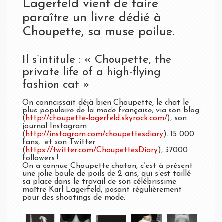
Lagerfeld vient de faire
paraître un livre dédié à
Choupette, sa muse poilue.
Il s’intitule : « Choupette, the
private life of a high-flying
fashion cat »
On connaissait déjà bien Choupette, le chat le
plus populaire de la mode française, via son blog
(
http://choupette-lagerfeld.skyrock.com/
), son
journal Instagram
(
http://instagram.com/choupettesdiary
), 15 000
fans, et son Twitter
(
https://twitter.com/ChoupettesDiary
), 37000
followers !
On a connue Choupette chaton, c’est à présent
une jolie boule de poils de 2 ans, qui s’est taillé
sa place dans le travail de son célébrissime
maître Karl Lagerfeld, posant régulièrement
pour des shootings de mode.