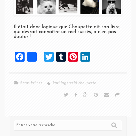
Il était donc logique que Choupette ait son livre,
qui devrait connaître un réel succès, à n’en pas
douter !
F
T
T
Pi
Li
Share
a
wi
u
nt
n
ce
tt
m
er
ke
Actus Félines
b
karl lagerfeld choupette
er
bl
es
dI
o
r
t
n
o
k