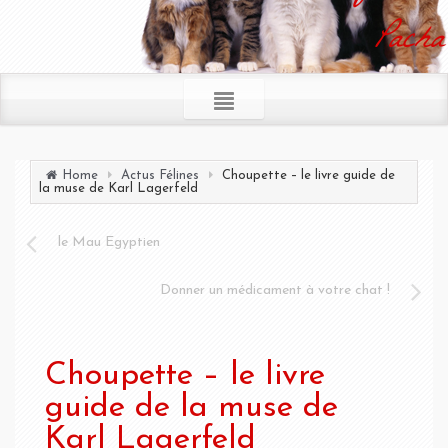
Pacha
Home
Actus Félines
Choupette – le livre guide de
la muse de Karl Lagerfeld
le Mau Egyptien
Donner un médicament à votre chat !
Choupette – le livre
guide de la muse de
Karl Lagerfeld