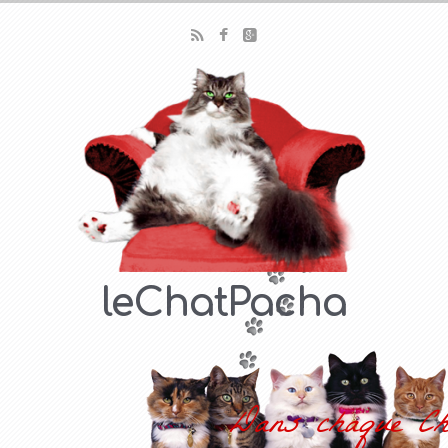
leChatPacha
Dans chaque Ch